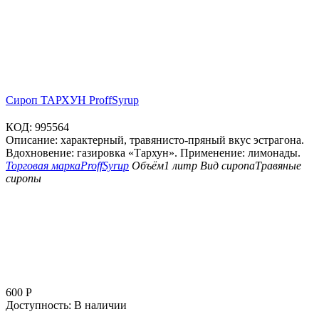
Сироп ТАРХУН ProffSyrup
КОД:
995564
Описание: характерный, травянисто-пряный вкус эстрагона.
Вдохновение: газировка «Тархун». Применение: лимонады.
Торговая марка
ProffSyrup
Объём
1 литр
Вид сиропа
Травяные
сиропы
600
Р
Доступность:
В наличии