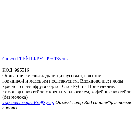
Сироп ГРЕЙПФРУТ ProffSyrup
КОД:
995516
Описание: кисло-сладкий цитрусовый, с легкой
горчинкой и медовым послевкусием. Вдохновение: плоды
красного грейпфрута сорта «Стар Руби». Применение:
лимонады, коктейли с крепким алкоголем, кофейные коктейли
(без молока).
Торговая марка
ProffSyrup
Объём
1 литр
Вид сиропа
Фруктовые
сиропы