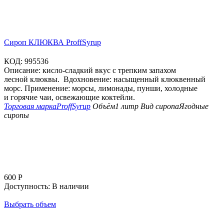
Сироп КЛЮКВА ProffSyrup
КОД:
995536
Описание: кисло-сладкий вкус с трепким запахом
лесной клюквы. Вдохновение: насыщенный клюквенный
морс. Применение: морсы, лимонады, пунши, холодные
и горячие чаи, освежающие коктейли.
Торговая марка
ProffSyrup
Объём
1 литр
Вид сиропа
Ягодные
сиропы
600
Р
Доступность:
В наличии
Выбрать объем