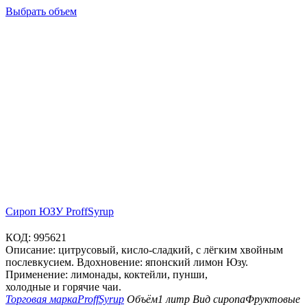
Выбрать объем
Сироп ЮЗУ ProffSyrup
КОД:
995621
Описание: цитрусовый, кисло-сладкий, с лёгким хвойным
послевкусием. Вдохновение: японский лимон Юзу.
Применение: лимонады, коктейли, пунши,
холодные и горячие чаи.
Торговая марка
ProffSyrup
Объём
1 литр
Вид сиропа
Фруктовые