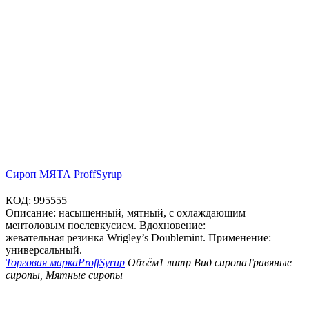
Сироп МЯТА ProffSyrup
КОД:
995555
Описание: насыщенный, мятный, с охлаждающим
ментоловым послевкусием. Вдохновение:
жевательная резинка Wrigley’s Doublemint. Применение:
универсальный.
Торговая марка
ProffSyrup
Объём
1 литр
Вид сиропа
Травяные
сиропы, Мятные сиропы