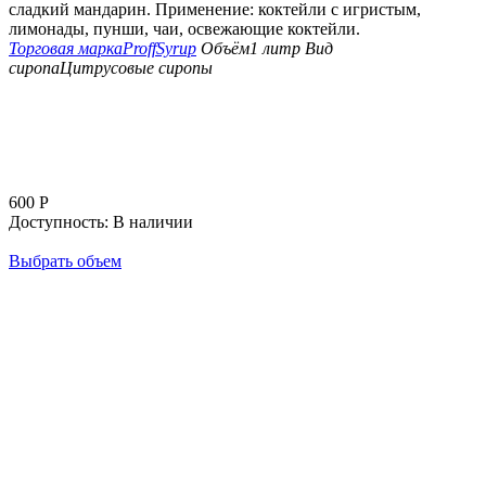
сладкий мандарин. Применение: коктейли с игристым,
лимонады, пунши, чаи, освежающие коктейли.
Торговая марка
ProffSyrup
Объём
1 литр
Вид
сиропа
Цитрусовые сиропы
600
Р
Доступность:
В наличии
Выбрать объем