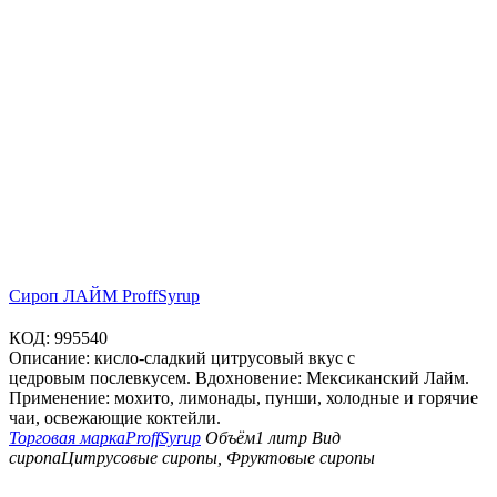
Сироп ЛАЙМ ProffSyrup
КОД:
995540
Описание: кисло-сладкий цитрусовый вкус с
цедровым послевкусем. Вдохновение: Мексиканский Лайм.
Применение: мохито, лимонады, пунши, холодные и горячие
чаи, освежающие коктейли.
Торговая марка
ProffSyrup
Объём
1 литр
Вид
сиропа
Цитрусовые сиропы, Фруктовые сиропы