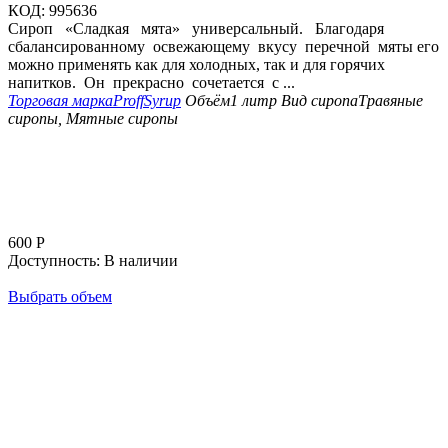
КОД:
995636
Сироп «Сладкая мята» универсальный. Благодаря
сбалансированному освежающему вкусу перечной мяты его
можно применять как для холодных, так и для горячих
напитков. Он прекрасно сочетается с ...
Торговая марка
ProffSyrup
Объём
1 литр
Вид сиропа
Травяные
сиропы, Мятные сиропы
600
Р
Доступность:
В наличии
Выбрать объем