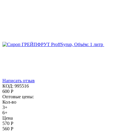
Написать отзыв
КОД:
995516
600
Р
Оптовые цены:
Кол-во
3+
6+
Цена
570
Р
560
Р