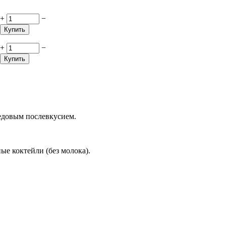
+
−
Купить
+
−
Купить
едовым послевкусием.
ые коктейли (без молока).