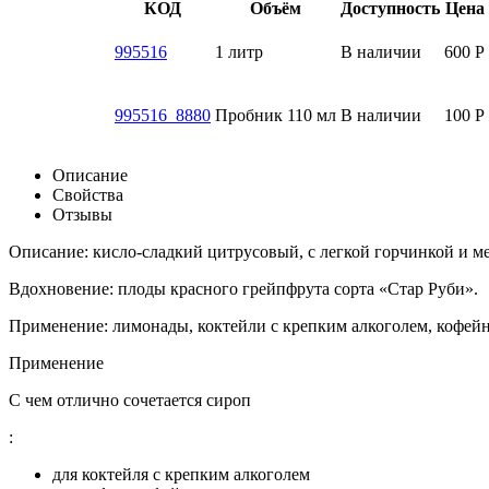
КОД
Объём
Доступность
Цена
995516
1 литр
В наличии
600
Р
995516_8880
Пробник 110 мл
В наличии
100
Р
Описание
Свойства
Отзывы
Описание: кисло-сладкий цитрусовый, с легкой горчинкой и м
Вдохновение: плоды красного грейпфрута сорта «Стар Руби».
Применение: лимонады, коктейли с крепким алкоголем, кофейн
Применение
С чем отлично сочетается сироп
:
для коктейля с крепким алкоголем