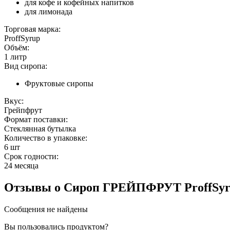
для кофе и кофейных напитков
для лимонада
Торговая марка:
ProffSyrup
Объём:
1 литр
Вид сиропа:
Фруктовые сиропы
Вкус:
Грейпфрут
Формат поставки:
Стеклянная бутылка
Количество в упаковке:
6 шт
Срок годности:
24 месяца
Отзывы
о Сироп ГРЕЙПФРУТ ProffSy
Сообщения не найдены
Вы пользовались продуктом?