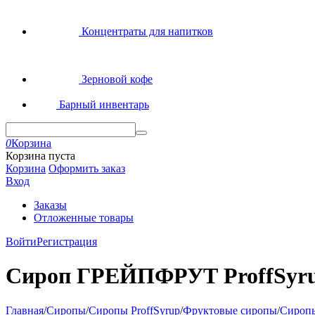
Концентраты для напитков
Зерновой кофе
Барный инвентарь
0
Корзина
Корзина пуста
Корзина
Оформить заказ
Вход
Заказы
Отложенные товары
Войти
Регистрация
Сироп ГРЕЙПФРУТ ProffSyr
Главная
/
Сиропы
/
Сиропы ProffSyrup
/
Фруктовые сиропы
/
Сиропы