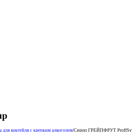
up
 для коктейля с крепким алкоголем
/
Сироп ГРЕЙПФРУТ ProffSy