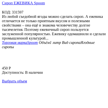
Сироп ЕЖЕВИКА Spoom
КОД:
331597
Из любой съедобной ягоды можно сделать сироп. А ежевика
отличается не только приятным вкусом и полезными
свойствами – она ещё и знакома человечеству долгие
тысячелетия. Поэтому ежевичный сироп пользуется
заслуженной популярностью. Ежевику одомашнили и сделали
промышленной культурой...
Торговая марка
Spoom
Объём
1 литр
Вид сиропа
Ягодные
сиропы
450
Р
Доступность:
В наличии
Выбрать объем