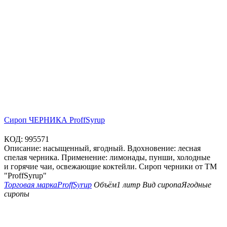
Сироп ЧЕРНИКА ProffSyrup
КОД:
995571
Описание: насыщенный, ягодный. Вдохновение: лесная
спелая черника. Применение: лимонады, пунши, холодные
и горячие чаи, освежающие коктейли. Сироп черники от ТМ
"ProffSyrup"
Торговая марка
ProffSyrup
Объём
1 литр
Вид сиропа
Ягодные
сиропы