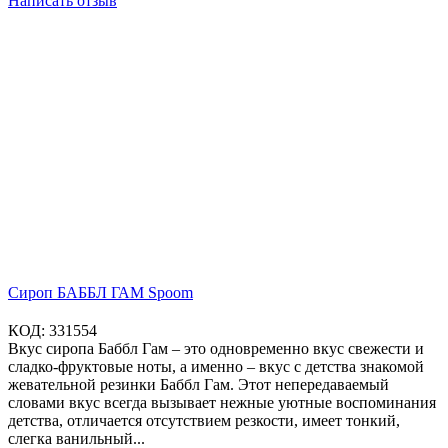
Написать отзыв
Сироп БАББЛ ГАМ Spoom
КОД:
331554
Вкус сиропа Баббл Гам – это одновременно вкус свежести и
сладко-фруктовые ноты, а именно – вкус с детства знакомой
жевательной резинки Баббл Гам. Этот непередаваемый
словами вкус всегда вызывает нежные уютные воспоминания
детства, отличается отсутствием резкости, имеет тонкий,
слегка ванильный...