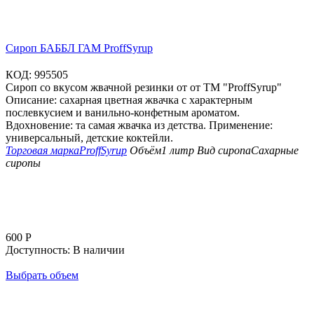
Сироп БАББЛ ГАМ ProffSyrup
КОД:
995505
Сироп со вкусом жвачной резинки от от ТМ "ProffSyrup"
Описание: сахарная цветная жвачка с характерным
послевкусием и ванильно-конфетным ароматом.
Вдохновение: та самая жвачка из детства. Применение:
универсальный, детские коктейли.
Торговая марка
ProffSyrup
Объём
1 литр
Вид сиропа
Сахарные
сиропы
600
Р
Доступность:
В наличии
Выбрать объем