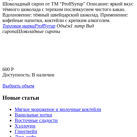
Шоколадный сироп от ТМ "ProffSyrup" Описание: яркий вкус
тёмного шоколада с терпким послевкусием чистого какао.
Вдохновение: тёмный швейцарский шоколад. Применение:
кофейные напитки, коктейли с крепким алкоголем.
Торговая марка
ProffSyrup
Объём
1 литр
Вид
сиропа
Шоколадные сиропы
600
Р
Доступность:
В наличии
Выбрать объем
Новые статьи
Мягкое мороженое и молочные коктейли
Ванильные нотки
Восточные сладости
Хэллоуин
Глинтвейн
День кофе