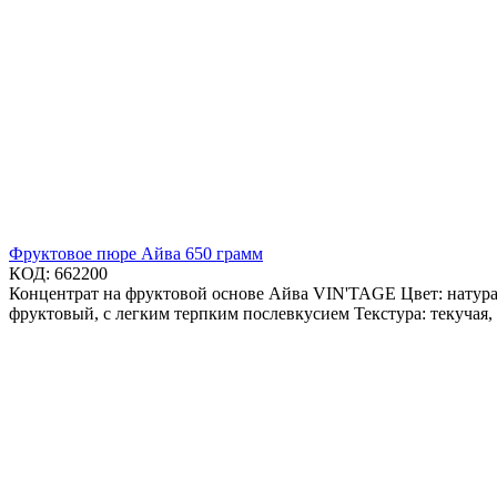
Фруктовое пюре Айва 650 грамм
КОД:
662200
Концентрат на фруктовой основе Айва VIN'TAGE Цвет: натура
фруктовый, с легким терпким послевкусием Текстура: текучая,