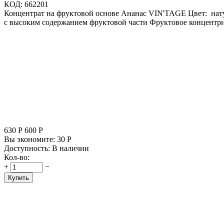
КОД:
662201
Концентрат на фруктовой основе Ананас VIN'TAGE Цвет: нату
с высоким содержанием фруктовой части Фруктовое концентр
630
Р
600
Р
Вы экономите:
30
Р
Доступность:
В наличии
Кол-во:
+
−
Купить