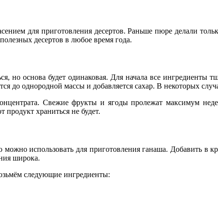
сением для приготовления десертов. Раньше пюре делали тольк
полезных десертов в любое время года.
ся, но основа будет одинаковая. Для начала все ингредиенты 
ся до однородной массы и добавляется сахар. В некоторых случа
онцентрата. Свежие фрукты и ягоды пролежат максимум недел
т продукт храниться не будет.
о можно использовать для приготовления ганаша. Добавить в к
ния широка.
Возьмём следующие ингредиенты: