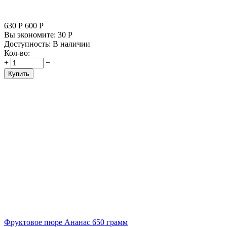
630
Р
600
Р
Вы экономите:
30
Р
Доступность:
В наличии
Кол-во:
+
−
Купить
Фруктовое пюре Ананас 650 грамм