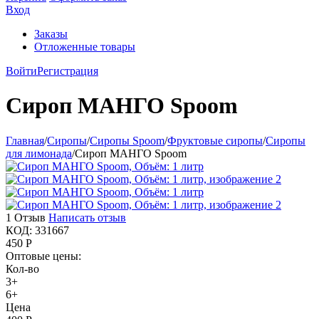
Вход
Заказы
Отложенные товары
Войти
Регистрация
Сироп МАНГО Spoom
Главная
/
Сиропы
/
Сиропы Spoom
/
Фруктовые сиропы
/
Сиропы
для лимонада
/
Сироп МАНГО Spoom
1 Отзыв
Написать отзыв
КОД:
331667
450
Р
Оптовые цены:
Кол-во
3+
6+
Цена