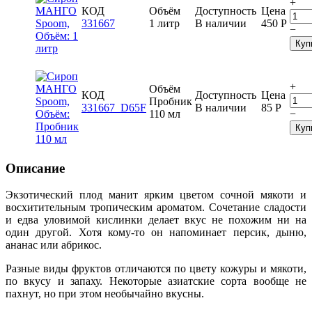
+
КОД
Объём
Доступность
Цена
331667
1 литр
В наличии
450
Р
−
Куп
+
Объём
КОД
Доступность
Цена
Пробник
331667_D65F
В наличии
85
Р
110 мл
−
Куп
Описание
Экзотический плод манит ярким цветом сочной мякоти и
восхитительным тропическим ароматом. Сочетание сладости
и едва уловимой кислинки делает вкус не похожим ни на
один другой. Хотя кому-то он напоминает персик, дыню,
ананас или абрикос.
Разные виды фруктов отличаются по цвету кожуры и мякоти,
по вкусу и запаху. Некоторые азиатские сорта вообще не
пахнут, но при этом необычайно вкусны.