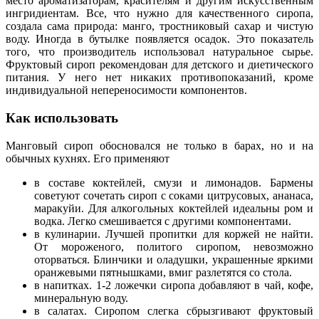
место ароматизаторам, красителям и другим искусственным
ингридиентам. Все, что нужно для качественного сиропа,
создала сама природа: манго, тростниковый сахар и чистую
воду. Иногда в бутылке появляется осадок. Это показатель
того, что производитель использовал натуральное сырье.
Фруктовый сироп рекомендован для детского и диетического
питания. У него нет никаких противопоказаний, кроме
индивидуальной непереносимости компонентов.
Как использовать
Манговый сироп обосновался не только в барах, но и на
обычных кухнях. Его применяют
в составе коктейлей, смузи и лимонадов. Бармены
советуют сочетать сироп с соками цитрусовых, ананаса,
маракуйи. Для алкогольных коктейлей идеальны ром и
водка. Легко смешивается с другими компонентами.
в кулинарии. Лучшей пропитки для коржей не найти.
От мороженого, политого сиропом, невозможно
оторваться. Блинчики и оладушки, украшенные яркими
оранжевыми пятнышками, вмиг разлетятся со стола.
в напитках. 1-2 ложечки сиропа добавляют в чай, кофе,
минеральную воду.
в салатах. Сиропом слегка сбрызгивают фруктовый