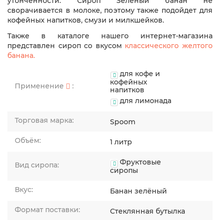
утонченности. Сироп Зеленый банан не
сворачивается в молоке, поэтому также подойдет для
кофейных напитков, смузи и милкшейков.
Также в каталоге нашего интернет-магазина
представлен сироп со вкусом
классического желтого
банана.
для кофе и
кофейных
Применение
:
напитков
для лимонада
Торговая марка:
Spoom
Объём:
1 литр
Фруктовые
Вид сиропа:
сиропы
Вкус:
Банан зелёный
Формат поставки:
Стеклянная бутылка