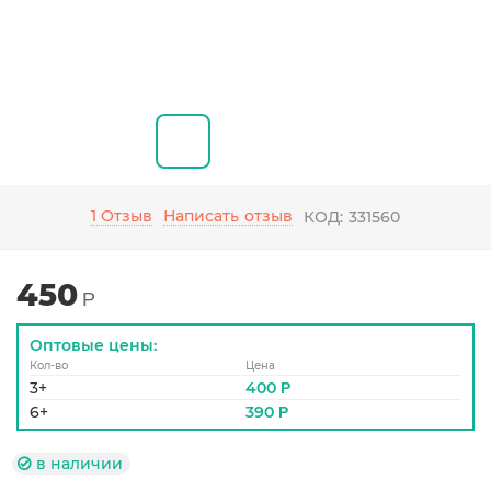
1 Отзыв
Написать отзыв
КОД:
331560
450
Р
Оптовые цены:
Кол-во
Цена
3+
400
Р
6+
390
Р
в наличии