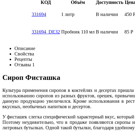
КОД
Объём
Доступность
Цен
331694
1 литр
В наличии
450
331694_DE32
Пробник 110 мл
В наличии
85
Р
Описание
Свойства
Рецепты
Отзывы
1
Сироп Фисташка
Культура применения сиропов в коктейлях и десертах пришла
использованию сиропов из разных фруктов, орешек, привычны
данную продукцию увеличился. Кроме использования в ресто
вкусных, необычных напитков и десертов.
У фисташек слегка специфический характерный вкус, который н
Поэтому неудивительно, что в продаже появляются сиропы 
литровых бутылках. Одной такой бутылки, благодаря удобному 