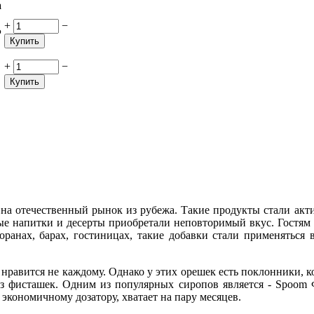
а
+
−
Р
Купить
+
−
Купить
 на отечественный рынок из рубежа. Такие продукты стали акти
е напитки и десерты приобретали неповторимый вкус. Гостям 
ранах, барах, гостиницах, такие добавки стали применяться 
равится не каждому. Однако у этих орешек есть поклонники, ко
из фисташек. Одним из популярных сиропов является - Spoo
экономичному дозатору, хватает на пару месяцев.