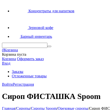
Концентраты для напитков
Зерновой кофе
Барный инвентарь
0
Корзина
Корзина пуста
Корзина
Оформить заказ
Вход
Заказы
Отложенные товары
Войти
Регистрация
Сироп ФИСТАШКА Spoom
Главная
/
Сиропы
/
Сиропы Spoom
/
Ореховые сиропы
/
Сироп ФИ