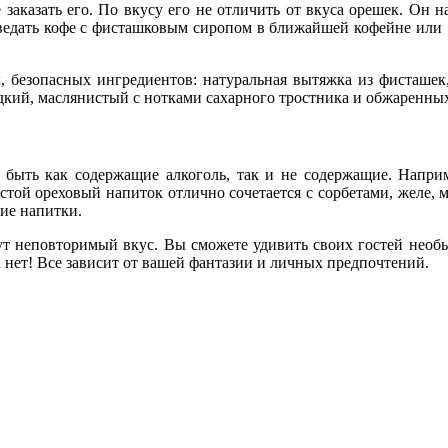
заказать его. По вкусу его не отличить от вкуса орешек. Он 
отведать кофе с фисташковым сиропом в ближайшей кофейне или 
, безопасных ингредиентов: натуральная вытяжка из фисташек, 
дкий, маслянистый с нотками сахарного тростника и обжаренных
быть как содержащие алкоголь, так и не содержащие. Наприм
устой ореховый напиток отлично сочетается с сорбетами, желе, 
гие напитки.
т неповторимый вкус. Вы сможете удивить своих гостей необ
нет! Все зависит от вашей фантазии и личных предпочтений.