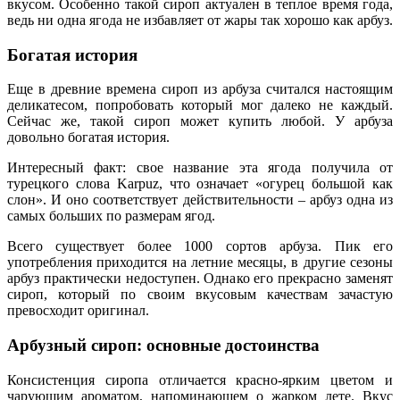
вкусом. Особенно такой сироп актуален в теплое время года,
ведь ни одна ягода не избавляет от жары так хорошо как арбуз.
Богатая история
Еще в древние времена сироп из арбуза считался настоящим
деликатесом, попробовать который мог далеко не каждый.
Сейчас же, такой сироп может купить любой. У арбуза
довольно богатая история.
Интересный факт: свое название эта ягода получила от
турецкого слова Karpuz, что означает «огурец большой как
слон». И оно соответствует действительности – арбуз одна из
самых больших по размерам ягод.
Всего существует более 1000 сортов арбуза. Пик его
употребления приходится на летние месяцы, в другие сезоны
арбуз практически недоступен. Однако его прекрасно заменят
сироп, который по своим вкусовым качествам зачастую
превосходит оригинал.
Арбузный сироп: основные достоинства
Консистенция сиропа отличается красно-ярким цветом и
чарующим ароматом, напоминающем о жарком лете. Вкус