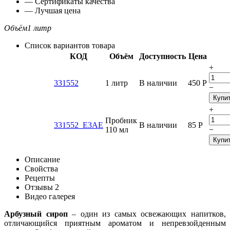
— Сертификаты качества
— Лучшая цена
Объём
1 литр
Список вариантов товара
КОД
Объём
Доступность
Цена
+
331552
1 литр
В наличии
450
Р
−
Купи
+
Пробник
331552_E3AE
В наличии
85
Р
110 мл
−
Купи
Описание
Свойства
Рецепты
Отзывы
2
Видео галерея
Арбузный сироп
– один из самых освежающих напитков,
отличающийся приятным ароматом и непревзойденным