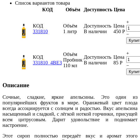
Список вариантов товара
КОД
Объём
Доступность
Цена
+
КОД
Объём
Доступность
Цена
331810
1 литр
В наличии
450
Р
−
Купит
+
Объём
КОД
Доступность
Цена
Пробник
331810_4BE3
В наличии
85
Р
110 мл
−
Купит
Описание
Сочные, сладкие, яркие апельсины. Это один из
популярнейших фруктов в мире. Оранжевый цвет плода
всегда ассоциируется с солнцем и радостью. Вкус апельсина
насыщенный и сладкий, с лёгкой ноткой горчинки, присущей
всем цитрусовым. Дарит удовольствие и поднимает
настроение.
Этот сироп полностью передаёт вкус и аромат этого