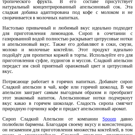
тропического фрукта. В его составе присутствует
натуральный концентрированный апельсиновый сок. Эта
сладкая добавка адаптирована под кофе с молоком и не
сворачивается в молочных напитках.
Настолько привычный и любимый вкус идеально подходит
для приготовления лимонадов. Сироп в сочетании с
газированной водой полностью раскрывает цитрусовые нотки
и апельсиновый вкус. Также его добавляют в соки, смузи,
молоко и молочные коктейли. Этот продукт идеально
подойдёт для пропитки коржей в торты. Используйте его для
приготовления суфле, пудингов и муссов. Сладкий апельсин
передаст им свой приятный оранжевый цвет и цитрусовый
вкус.
Потрясающе работает в горячих напитках. Добавьте сироп
Сладкий апельсин в чай, кофе или горячий шоколад. В чае
апельсин заиграет самым выгодным образом и преобразит
этот знакомый напиток. Апельсиновые нотки подчеркнут
вкус какао в горячем шоколаде. Сладость сиропа смягчит
природную горчинку кофе и придаст апельсиновый аромат.
Сироп Сладкий Апельсин от компании
Spoom
давно
полюбили бармены. Благодаря своему вкусу и консистенции,
он незаменим для приготовления множества коктейлей, в том