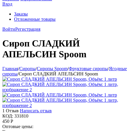
Вход
Заказы
Отложенные товары
Войти
Регистрация
Сироп СЛАДКИЙ
АПЕЛЬСИН Spoom
Главная
/
Сиропы
/
Сиропы Spoom
/
Фруктовые сиропы
/
Ягодные
сиропы
/
Сироп СЛАДКИЙ АПЕЛЬСИН Spoom
1 Отзыв
Написать отзыв
КОД:
331810
450
Р
Оптовые цены: