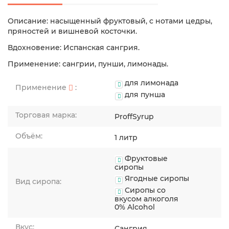
Описание: насыщенный фруктовый, с нотами цедры,
пряностей и вишневой косточки.
Вдохновение: Испанская сангрия.
Применение: сангрии, пунши, лимонады.
для лимонада
Применение
:
для пунша
Торговая марка:
ProffSyrup
Объём:
1 литр
Фруктовые
сиропы
Ягодные сиропы
Вид сиропа:
Сиропы со
вкусом алкоголя
0% Alcohol
Вкус:
Сангрия