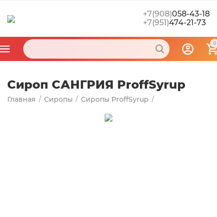
+7(908)
058-43-18
+7(951)
474-21-73
0
Сироп САНГРИЯ ProffSyrup
Главная
/
Сиропы
/
Сиропы ProffSyrup
/
Фруктовые сиропы
/
Ягодные сиропы
/