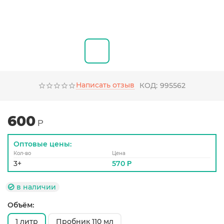
Написать отзыв
КОД:
995562
600
Р
Оптовые цены:
Кол-во
Цена
3+
570
Р
в наличии
Объём:
1 литр
Пробник 110 мл