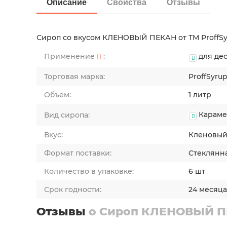
Описание
Свойства
Отзывы
Сироп со вкусом КЛЕНОВЫЙ ПЕКАН от ТМ ProffS
Применение
:
для де
Торговая марка:
ProffSyru
Объём:
1 литр
Караме
Вид сиропа:
Вкус:
Кленовый
Формат поставки:
Стеклянн
Количество в упаковке:
6 шт
Срок годности:
24 месяц
Отзывы
о Сироп КЛЕНОВЫЙ ПЕ