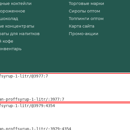
дные коктейли
Торговые марки
мороженное
Сиропы оптом
 шоколад
Топпинги оптом
ые концентраты
Карта сайта
аты для напитков
Промо-акции
й кофе
инвентарь
syrup-1-litr/@3977:7

kan-proffsyrup-1-litr/:3977:7
syrup-1-litr/@3979:4354

ekan-proffsyrup-1-litr/:3979:4354