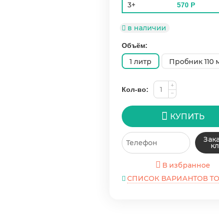
3+
570
Р
в наличии
Объём:
1 литр
Пробник 110 
+
Кол-во:
−
КУПИТЬ
Зака
к
В избранное
СПИСОК ВАРИАНТОВ Т