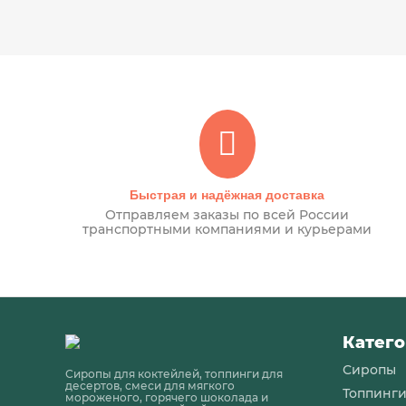
Быстрая и надёжная доставка
Отправляем заказы по всей России
транспортными компаниями и курьерами
Катего
Сиропы
Сиропы для коктейлей, топпинги для
десертов, смеси для мягкого
Топпинг
мороженого, горячего шоколада и