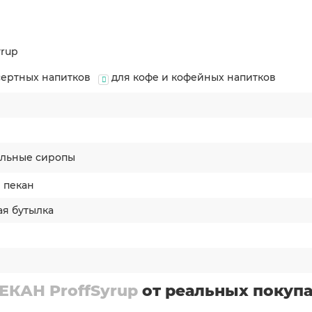
yrup
сертных напитков
для кофе и кофейных напитков
p
льные сиропы
 пекан
ая бутылка
а
КАН ProffSyrup
от реальных покуп