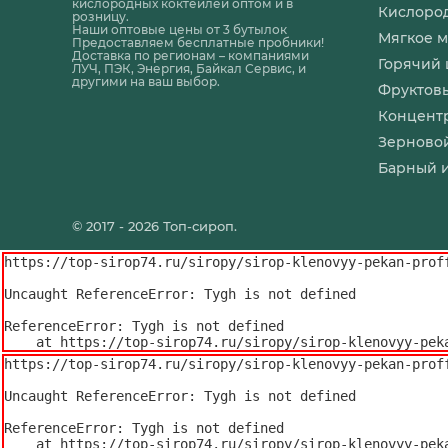
кислородных коктейлей оптом и в
Кислоро
розницу.
Наши оптовые цены от 3 бутылок
Мягкое 
Предоставляем бесплатные пробники!
Доставка по регионам – компаниями
Горячий
ЛУЧ, ПЭК, Энергия, Байкал Сервис, и
другими на ваш выбор.
Фруктов
Концентр
Зерново
Барный 
© 2017 - 2026 Топ-сироп.
https://top-sirop74.ru/siropy/sirop-klenovyy-pekan-proff
Uncaught ReferenceError: Tygh is not defined

ReferenceError: Tygh is not defined

    at https://top-sirop74.ru/siropy/sirop-klenovyy-pe
https://top-sirop74.ru/siropy/sirop-klenovyy-pekan-proff
Uncaught ReferenceError: Tygh is not defined

ReferenceError: Tygh is not defined

    at https://top-sirop74.ru/siropy/sirop-klenovyy-p