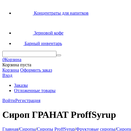
Концентраты для напитков
Зерновой кофе
Барный инвентарь
0
Корзина
Корзина пуста
Корзина
Оформить заказ
Вход
Заказы
Отложенные товары
Войти
Регистрация
Сироп ГРАНАТ ProffSyrup
Главная
/
Сиропы
/
Сиропы ProffSyrup
/
Фруктовые сиропы
/
Сиропы