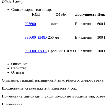
Объём
1 литр
Список вариантов товара
КОД
Объём
Доступность
Цен
995600
1 литр
В наличии
600
995600_EF9D
250 мл
В наличии
300
995600_FA1A
Пробник 110 мл
В наличии
100
Описание
Свойства
Отзывы
Описание: терпкий, насыщенный вкус тёмного, спелого гранат
Вдохновение: свежевыжатый гранатовый сок.
Применение: лимонады, пунши, холодные и горячие чаи, осве
Применение