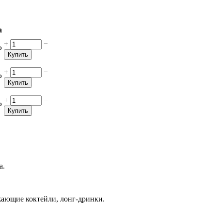
а
+
−
Р
Купить
+
−
Р
Купить
+
−
Р
Купить
а.
жающие коктейли, лонг-дринки.