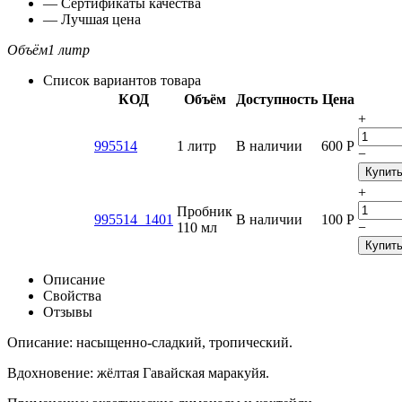
— Сертификаты качества
— Лучшая цена
Объём
1 литр
Список вариантов товара
КОД
Объём
Доступность
Цена
+
995514
1 литр
В наличии
600
Р
−
Купит
+
Пробник
995514_1401
В наличии
100
Р
110 мл
−
Купит
Описание
Свойства
Отзывы
Описание: насыщенно-сладкий, тропический.
Вдохновение: жёлтая Гавайская маракуйя.