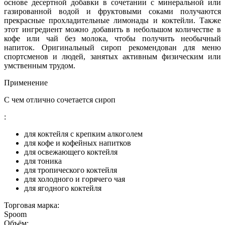
основе десертной добавки в сочетании с минеральной или
газированной водой и фруктовыми соками получаются
прекрасные прохладительные лимонады и коктейли. Также
этот ингредиент можно добавить в небольшом количестве в
кофе или чай без молока, чтобы получить необычный
напиток. Оригинальный сироп рекомендован для меню
спортсменов и людей, занятых активным физическим или
умственным трудом.
Применение
С чем отлично сочетается сироп
:
для коктейля с крепким алкоголем
для кофе и кофейных напитков
для освежающего коктейля
для тоника
для тропического коктейля
для холодного и горячего чая
для ягодного коктейля
Торговая марка:
Spoom
Объём: