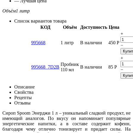
— Лучшая цена
Объём
1 литр
Список вариантов товара
КОД
Объём
Доступность
Цена
+
995668
1 литр
В наличии
450
Р
−
Купи
+
Пробник
995668_7D2B
В наличии
85
Р
110 мл
−
Купи
Описание
Свойства
Рецепты
Отзывы
Сироп Spoom Энерджи 1 л – уникальный сладкий продукт, не
имеющий аналогов. По вкусу он напоминает популярные
энергетические напитки, а в составе содержит кофеин,
благодаря чему отлично тонизирует и придает силы. На