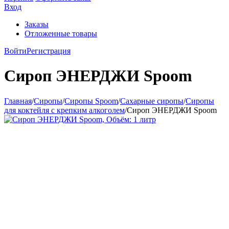
Вход
Заказы
Отложенные товары
Войти
Регистрация
Сироп ЭНЕРДЖИ Spoom
Главная
/
Сиропы
/
Сиропы Spoom
/
Сахарные сиропы
/
Сиропы
для коктейля с крепким алкоголем
/
Сироп ЭНЕРДЖИ Spoom