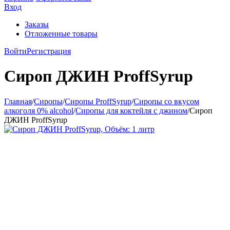
Вход
Заказы
Отложенные товары
Войти
Регистрация
Сироп ДЖИН ProffSyrup
Главная
/
Сиропы
/
Сиропы ProffSyrup
/
Сиропы со вкусом
алкоголя 0% alcohol
/
Сиропы для коктейля с джином
/
Сироп
ДЖИН ProffSyrup