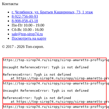
Контакты
г. Челябинск, ул. Братьев Кашириных, 73, 1 этаж
8-922-756-00-93
8-908-058-43-18
Пн-Пт 10.00 - 19.00
Сб-Вс 10.00 - 16.00
sale@top-sirop74.ru
Посмотреть на карте
© 2017 - 2026 Топ-сироп.
https://top-sirop74.ru/siropy/sirop-amaretto-proffsyrup
Uncaught ReferenceError: Tygh is not defined

ReferenceError: Tygh is not defined

    at https://top-sirop74.ru/siropy/sirop-amaretto-pr
https://top-sirop74.ru/siropy/sirop-amaretto-proffsyrup
Uncaught ReferenceError: Tygh is not defined

ReferenceError: Tygh is not defined

    at https://top-sirop74.ru/siropy/sirop-amaretto-pr
https://top-sirop74.ru/siropy/sirop-amaretto-proffsyrup