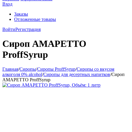
Вход
Заказы
Отложенные товары
Войти
Регистрация
Сироп АМАРЕТТО
ProffSyrup
Главная
/
Сиропы
/
Сиропы ProffSyrup
/
Сиропы со вкусом
алкоголя 0% alcohol
/
Сиропы для десертных напитков
/
Сироп
АМАРЕТТО ProffSyrup