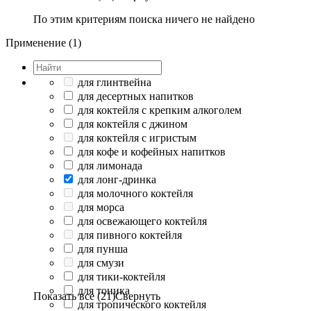
По этим критериям поиска ничего не найдено
Применение (1)
для глинтвейна
для десертных напитков
для коктейля с крепким алкоголем
для коктейля с джином
для коктейля с игристым
для кофе и кофейных напитков
для лимонада
для лонг-дринка
для молочного коктейля
для морса
для освежающего коктейля
для пивного коктейля
для пунша
для смузи
для тики-коктейля
для тоника
Показать все (21)
Свернуть
для тропического коктейля