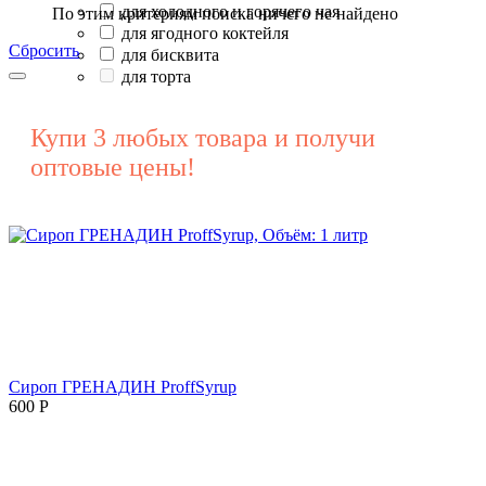
для холодного и горячего чая
По этим критериям поиска ничего не найдено
для ягодного коктейля
Сбросить
для бисквита
для торта
Купи 3 любых товара и получи
оптовые цены!
Сироп ГРЕНАДИН ProffSyrup
600
Р