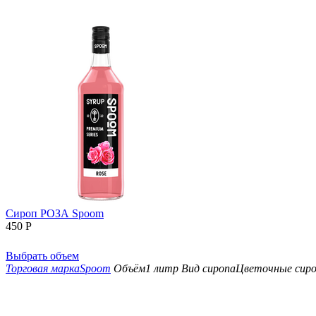
Сироп РОЗА Spoom
450
Р
Выбрать объем
Торговая марка
Spoom
Объём
1 литр
Вид сиропа
Цветочные сир