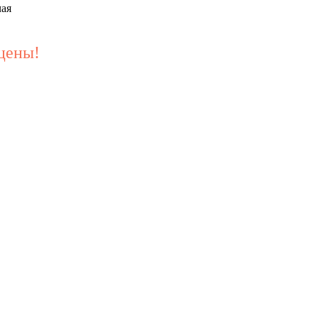
чая
цены!