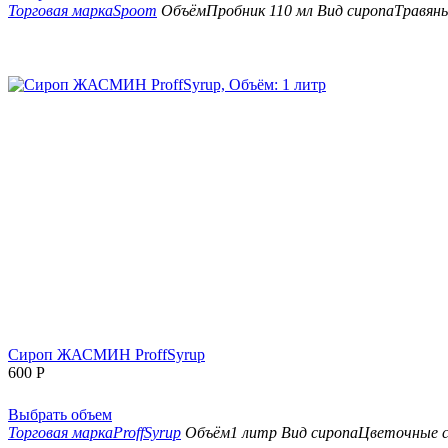
Торговая марка
Spoom
Объём
Пробник 110 мл
Вид сиропа
Травян
Сироп ЖАСМИН ProffSyrup
600
Р
Выбрать объем
Торговая марка
ProffSyrup
Объём
1 литр
Вид сиропа
Цветочные с