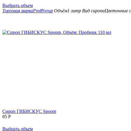
Выбрать объем
Торговая марка
ProffSyrup
Объём
1 литр
Вид сиропа
Цветочные с
Сироп ГИБИСКУС Spoom
85
Р
Выбрать объем