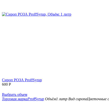
Сироп РОЗА ProffSyrup
600
Р
Выбрать объем
Торговая марка
ProffSyrup
Объём
1 литр
Вид сиропа
Цветочные 