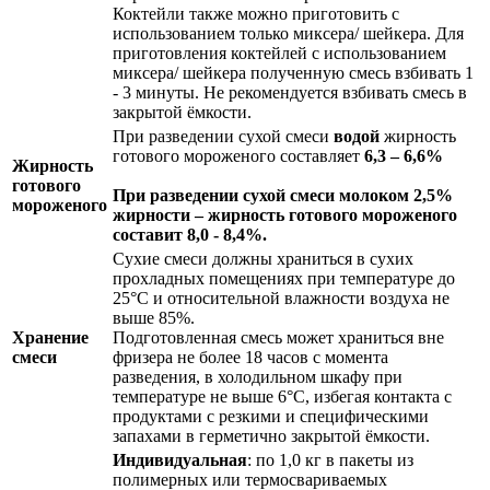
Коктейли также можно приготовить с
использованием только миксера/ шейкера. Для
приготовления коктейлей с использованием
миксера/ шейкера полученную смесь взбивать 1
- 3 минуты. Не рекомендуется взбивать смесь в
закрытой ёмкости.
При разведении сухой смеси
водой
жирность
готового мороженого составляет
6,3 – 6,6%
Жирность
готового
При разведении сухой смеси
молоком
2,5%
мороженого
жирности – жирность готового мороженого
составит
8,0 - 8,4%.
Сухие смеси должны храниться в сухих
прохладных помещениях при температуре до
25°С и относительной влажности воздуха не
выше 85%.
Хранение
Подготовленная смесь может храниться вне
смеси
фризера не более 18 часов с момента
разведения, в холодильном шкафу при
температуре не выше 6°С, избегая контакта с
продуктами с резкими и специфическими
запахами в герметично закрытой ёмкости.
Индивидуальная
: по 1,0 кг в пакеты из
полимерных или термосвариваемых