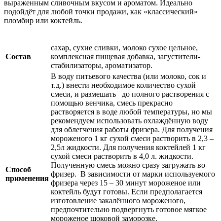
выраженным сливочным вкусом и ароматом. Идеально
подойдёт для любой точки продажи, как «классический»
пломбир или коктейль.
сахар, сухие сливки, молоко сухое цельное,
Состав
комплексная пищевая добавка, загустители-
стабилизаторы, ароматизатор.
В воду питьевого качества (или молоко, сок и
т.д.) внести необходимое количество сухой
смеси, и размешать до полного растворения с
помощью венчика, смесь прекрасно
растворяется в воде любой температуры, но мы
рекомендуем использовать охлаждённую воду
для облегчения работы фризера. Для получения
мороженого 1 кг сухой смеси растворить в 2,3 –
2,5л жидкости. Для получения коктейлей 1 кг
сухой смеси растворить в 4,0 л. жидкости.
Полученную смесь можно сразу загружать во
Способ
фризер. В зависимости от марки используемого
применения
фризера через 15 – 30 минут мороженое или
коктейль будут готовы. Если предполагается
изготовление закалённого мороженого,
предпочтительно подвергнуть готовое мягкое
мороженое шоковой заморозке.