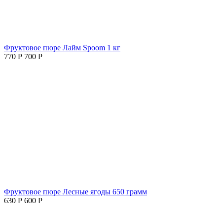
Фруктовое пюре Лайм Spoom 1 кг
770
Р
700
Р
Фруктовое пюре Лесные ягоды 650 грамм
630
Р
600
Р