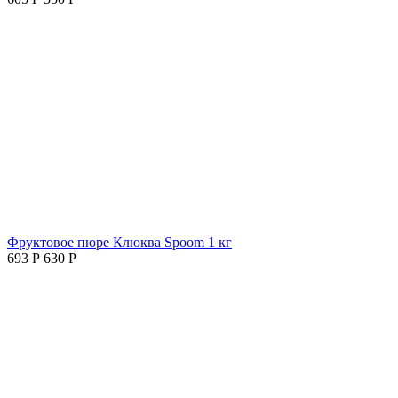
Фруктовое пюре Клюква Spoom 1 кг
693
Р
630
Р