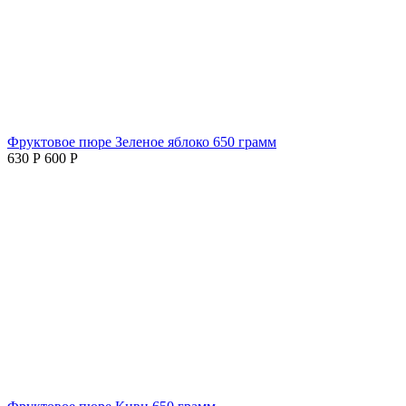
Фруктовое пюре Зеленое яблоко 650 грамм
630
Р
600
Р