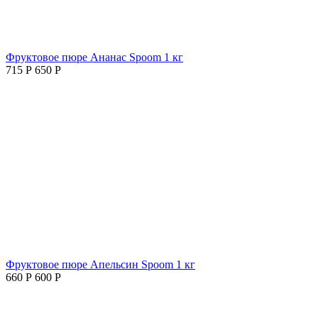
Фруктовое пюре Ананас Spoom 1 кг
715
Р
650
Р
Фруктовое пюре Апельсин Spoom 1 кг
660
Р
600
Р