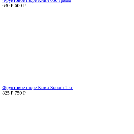
Фруктовое пюре Киви 650 грамм
630
Р
600
Р
Фруктовое пюре Киви Spoom 1 кг
825
Р
750
Р