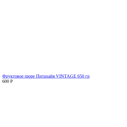
Фруктовое пюре Питахайя VINTAGE 650 гр
600
Р