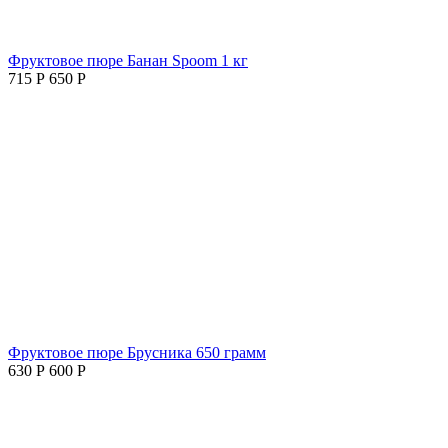
Фруктовое пюре Банан Spoom 1 кг
715
Р
650
Р
Фруктовое пюре Брусника 650 грамм
630
Р
600
Р