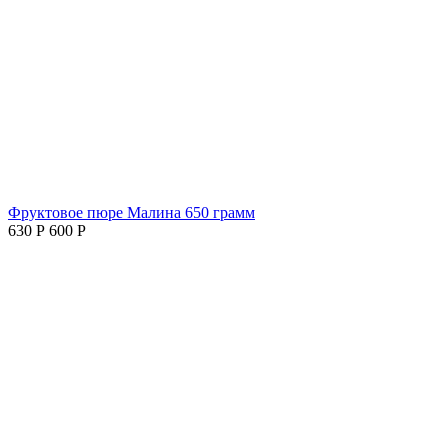
Фруктовое пюре Малина 650 грамм
630
Р
600
Р