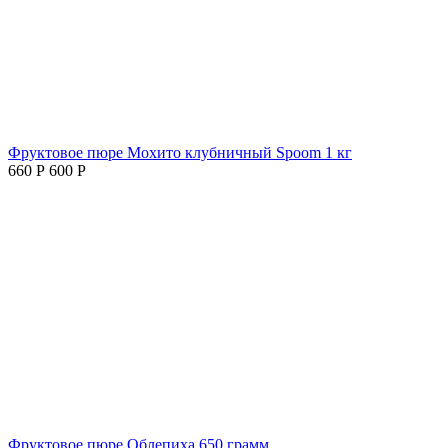
Фруктовое пюре Мохито клубничный Spoom 1 кг
660
Р
600
Р
Фруктовое пюре Облепиха 650 грамм