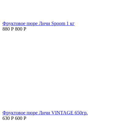
Фруктовое пюре Личи Spoom 1 кг
880
Р
800
Р
Фруктовое пюре Личи VINTAGE 650гр.
630
Р
600
Р