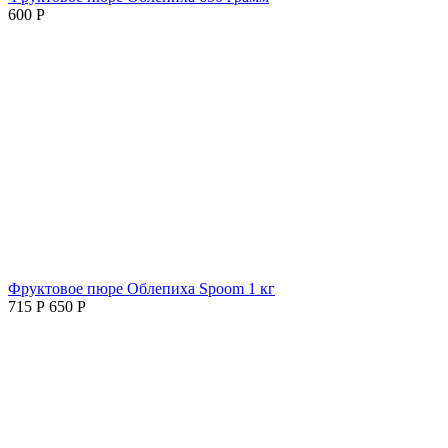
600
Р
Фруктовое пюре Облепиха Spoom 1 кг
715
Р
650
Р