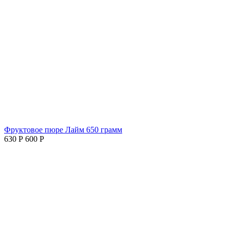
Фруктовое пюре Лайм 650 грамм
630
Р
600
Р