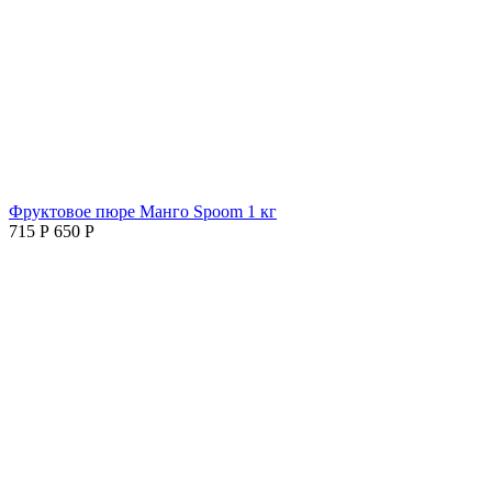
Фруктовое пюре Манго Spoom 1 кг
715
Р
650
Р