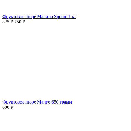
Фруктовое пюре Малина Spoom 1 кг
825
Р
750
Р
Фруктовое пюре Манго 650 грамм
600
Р