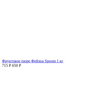
Фруктовое пюре Фейхоа Spoom 1 кг
715
Р
650
Р