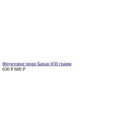
Фруктовое пюре Банан 650 грамм
630
Р
600
Р