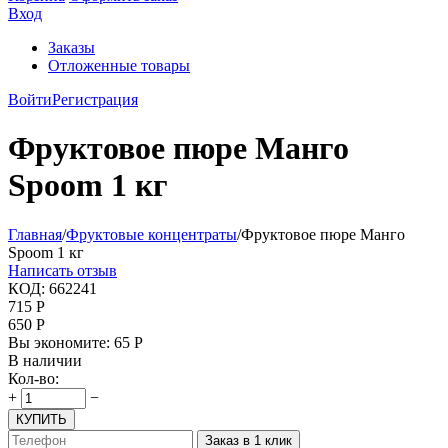
Вход
Заказы
Отложенные товары
Войти
Регистрация
Фруктовое пюре Манго
Spoom 1 кг
Главная
/
Фруктовые концентраты
/
Фруктовое пюре Манго
Spoom 1 кг
Написать отзыв
КОД:
662241
715
Р
650
Р
Вы экономите:
65
Р
В наличии
Кол-во:
+
−
КУПИТЬ
Заказ в 1 клик