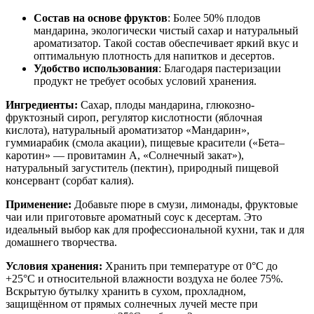
Состав на основе фруктов
: Более 50% плодов
мандарина, экологически чистый сахар и натуральный
ароматизатор. Такой состав обеспечивает яркий вкус и
оптимальную плотность для напитков и десертов.
Удобство использования
: Благодаря пастеризации
продукт не требует особых условий хранения.
Ингредиенты:
Сахар, плоды мандарина, глюкозно-
фруктозный сироп, регулятор кислотности (яблочная
кислота), натуральный ароматизатор «Мандарин»,
гуммиарабик (смола акации), пищевые красители («Бета–
каротин» — провитамин А, «Солнечный закат»),
натуральный загуститель (пектин), природный пищевой
консервант (сорбат калия).
Применение:
Добавьте пюре в смузи, лимонады, фруктовые
чаи или приготовьте ароматный соус к десертам. Это
идеальный выбор как для профессиональной кухни, так и для
домашнего творчества.
Условия хранения:
Хранить при температуре от 0°С до
+25°С и относительной влажности воздуха не более 75%.
Вскрытую бутылку хранить в сухом, прохладном,
защищённом от прямых солнечных лучей месте при