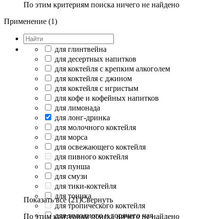
По этим критериям поиска ничего не найдено
Применение (1)
для глинтвейна
для десертных напитков
для коктейля с крепким алкоголем
для коктейля с джином
для коктейля с игристым
для кофе и кофейных напитков
для лимонада
для лонг-дринка
для молочного коктейля
для морса
для освежающего коктейля
для пивного коктейля
для пунша
для смузи
для тики-коктейля
для тоника
Показать все (21)
Свернуть
для тропического коктейля
для холодного и горячего чая
По этим критериям поиска ничего не найдено