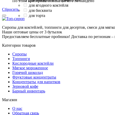
для холодного и горячего чая
По этим критериям поиска ничего не найдено
для ягодного коктейля
Сбросить
для бисквита
для торта
Сиропы для коктейлей, топпинги для десертов, смеси для мягк
Наши оптовые цены от 3 бутылок
Предоставляем бесплатные пробники! Доставка по регионам –
Категории товаров
Сиропы
Топпинги
Кислородные коктейли
Мягкое мороженное
Горячий шоколад
Фруктовые концентраты
Концентраты для напитков
Зерновой кофе
Барный инвентарь
Магазин
О нас
Обратная связь