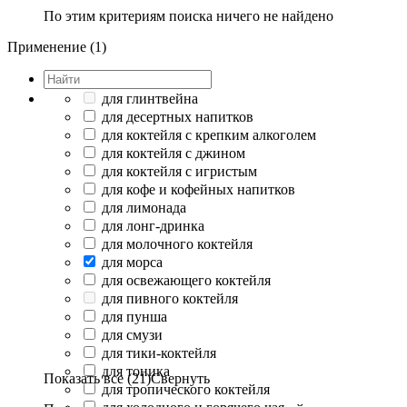
По этим критериям поиска ничего не найдено
Применение (1)
для глинтвейна
для десертных напитков
для коктейля с крепким алкоголем
для коктейля с джином
для коктейля с игристым
для кофе и кофейных напитков
для лимонада
для лонг-дринка
для молочного коктейля
для морса
для освежающего коктейля
для пивного коктейля
для пунша
для смузи
для тики-коктейля
для тоника
Показать все (21)
Свернуть
для тропического коктейля