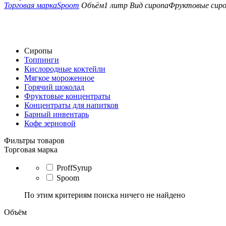
Торговая марка
Spoom
Объём
1 литр
Вид сиропа
Фруктовые сир
Сиропы
Топпинги
Кислородные коктейли
Мягкое мороженное
Горячий шоколад
Фруктовые концентраты
Концентраты для напитков
Барный инвентарь
Кофе зерновой
Фильтры товаров
Торговая марка
ProffSyrup
Spoom
По этим критериям поиска ничего не найдено
Объём