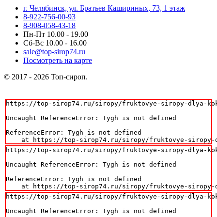
г. Челябинск, ул. Братьев Кашириных, 73, 1 этаж
8-922-756-00-93
8-908-058-43-18
Пн-Пт 10.00 - 19.00
Сб-Вс 10.00 - 16.00
sale@top-sirop74.ru
Посмотреть на карте
© 2017 - 2026 Топ-сироп.
https://top-sirop74.ru/siropy/fruktovye-siropy-dlya-kok
Uncaught ReferenceError: Tygh is not defined

ReferenceError: Tygh is not defined

    at https://top-sirop74.ru/siropy/fruktovye-siropy-
https://top-sirop74.ru/siropy/fruktovye-siropy-dlya-kok
Uncaught ReferenceError: Tygh is not defined

ReferenceError: Tygh is not defined

    at https://top-sirop74.ru/siropy/fruktovye-siropy-
https://top-sirop74.ru/siropy/fruktovye-siropy-dlya-kok
Uncaught ReferenceError: Tygh is not defined
