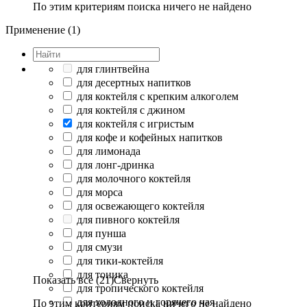
По этим критериям поиска ничего не найдено
Применение (1)
для глинтвейна
для десертных напитков
для коктейля с крепким алкоголем
для коктейля с джином
для коктейля с игристым
для кофе и кофейных напитков
для лимонада
для лонг-дринка
для молочного коктейля
для морса
для освежающего коктейля
для пивного коктейля
для пунша
для смузи
для тики-коктейля
для тоника
Показать все (21)
Свернуть
для тропического коктейля
для холодного и горячего чая
По этим критериям поиска ничего не найдено