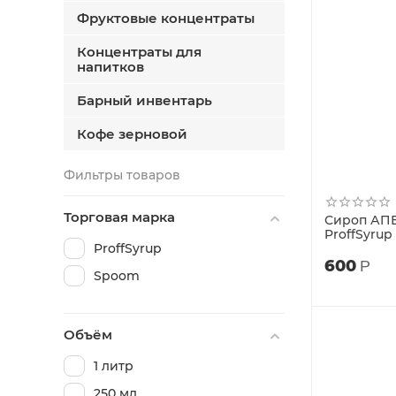
Фруктовые концентраты
Концентраты для
напитков
Барный инвентарь
Кофе зерновой
Фильтры товаров
Торговая марка
Сироп АП
ProffSyrup
ProffSyrup
600
Р
Spoom
Объём
1 литр
250 мл