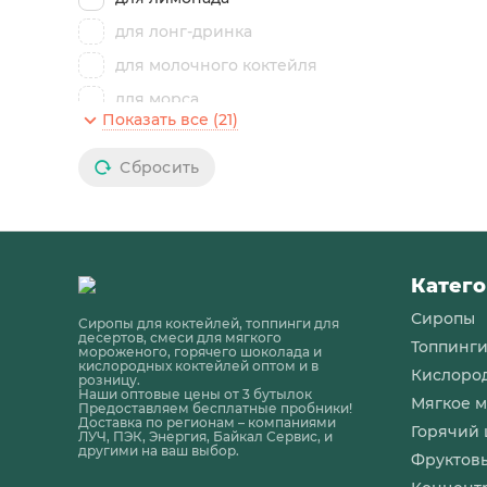
для лонг-дринка
для молочного коктейля
для морса
Показать все (21)
для освежающего
коктейля
Сбросить
для пивного коктейля
для пунша
для смузи
для тики-коктейля
Катего
для тоника
Сиропы
Сиропы для коктейлей, топпинги для
для тропического
десертов, смеси для мягкого
Топпинг
мороженого, горячего шоколада и
коктейля
кислородных коктейлей оптом и в
Кислоро
для холодного и горячего
розницу.
Наши оптовые цены от 3 бутылок
чая
Мягкое 
Предоставляем бесплатные пробники!
Доставка по регионам – компаниями
для ягодного коктейля
Горячий
ЛУЧ, ПЭК, Энергия, Байкал Сервис, и
другими на ваш выбор.
Фруктов
для бисквита