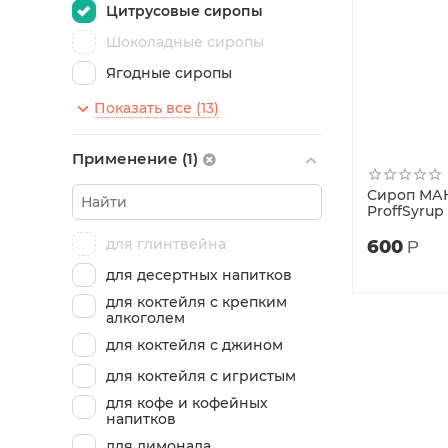
Цитрусовые сиропы
Шоколадные сиропы
Ягодные сиропы
Сиропы со вкусом
Показать все (13)
алкоголя 0% Alcohol
Применение (1)
Сироп М
ProffSyrup
для глинтвейна
600
Р
для десертных напитков
для коктейля с крепким
алкоголем
для коктейля с джином
для коктейля с игристым
для кофе и кофейных
напитков
для лимонада