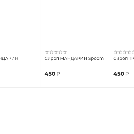
АНДАРИН
Сироп МАНДАРИН Spoom
Сироп Т
450
450
Р
Р