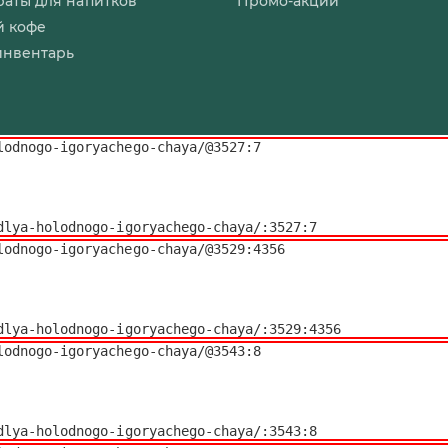
аты для напитков
Промо-акции
й кофе
инвентарь
odnogo-igoryachego-chaya/@3527:7

y-dlya-holodnogo-igoryachego-chaya/:3527:7
odnogo-igoryachego-chaya/@3529:4356

y-dlya-holodnogo-igoryachego-chaya/:3529:4356
odnogo-igoryachego-chaya/@3543:8

y-dlya-holodnogo-igoryachego-chaya/:3543:8