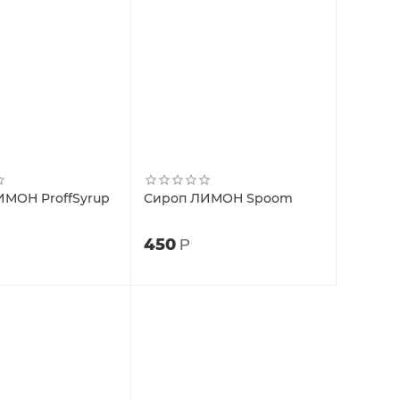
ИМОН ProffSyrup
Сироп ЛИМОН Spoom
450
Р