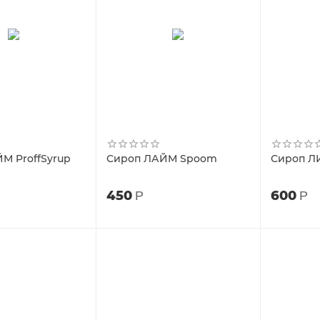
М ProffSyrup
Сироп ЛАЙМ Spoom
Сироп Л
450
600
Р
Р