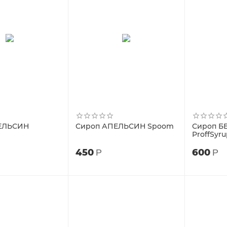
ЕЛЬСИН
Сироп АПЕЛЬСИН Spoom
Сироп Б
ProffSyr
450
600
Р
Р