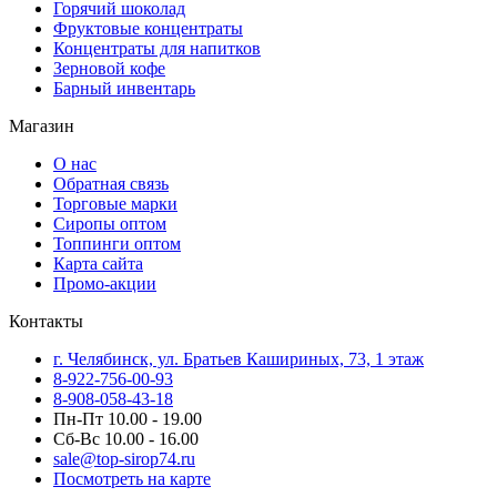
Горячий шоколад
Фруктовые концентраты
Концентраты для напитков
Зерновой кофе
Барный инвентарь
Магазин
О нас
Обратная связь
Торговые марки
Сиропы оптом
Топпинги оптом
Карта сайта
Промо-акции
Контакты
г. Челябинск, ул. Братьев Кашириных, 73, 1 этаж
8-922-756-00-93
8-908-058-43-18
Пн-Пт 10.00 - 19.00
Сб-Вс 10.00 - 16.00
sale@top-sirop74.ru
Посмотреть на карте