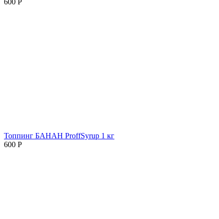
600
Р
Топпинг БАНАН ProffSyrup 1 кг
600
Р