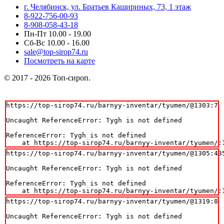
г. Челябинск, ул. Братьев Кашириных, 73, 1 этаж
8-922-756-00-93
8-908-058-43-18
Пн-Пт 10.00 - 19.00
Сб-Вс 10.00 - 16.00
sale@top-sirop74.ru
Посмотреть на карте
© 2017 - 2026 Топ-сироп.
https://top-sirop74.ru/barnyy-inventar/tyumen/@1303:7

Uncaught ReferenceError: Tygh is not defined

ReferenceError: Tygh is not defined

    at https://top-sirop74.ru/barnyy-inventar/tyumen/:
https://top-sirop74.ru/barnyy-inventar/tyumen/@1305:435
Uncaught ReferenceError: Tygh is not defined

ReferenceError: Tygh is not defined

    at https://top-sirop74.ru/barnyy-inventar/tyumen/:
https://top-sirop74.ru/barnyy-inventar/tyumen/@1319:8

Uncaught ReferenceError: Tygh is not defined
